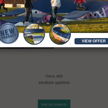
VIEW OFFER
Oltre 400
strutture sportive
see our projects