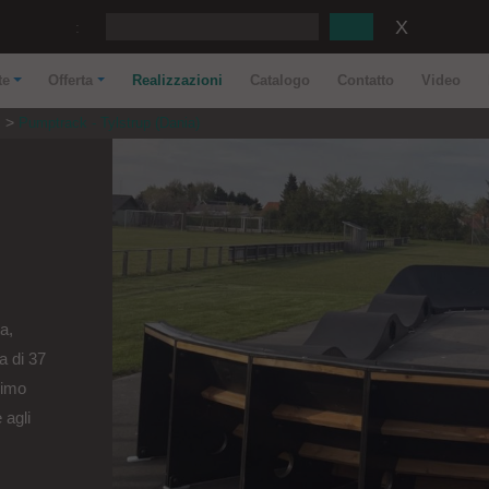
:
te
Offerta
Realizzazioni
Catalogo
Contatto
Video
i
Pumptrack - Tylstrup (Dania)
ta,
a di 37
simo
 agli