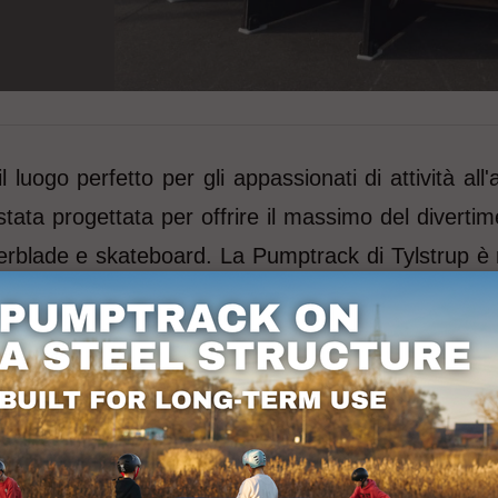
l luogo perfetto per gli appassionati di attività al
ata progettata per offrire il massimo del divertimen
ollerblade e skateboard. La Pumptrack di Tylstrup è r
lla struttura. È facile da usare per tutte le fasce 
attivamente insieme. Situata nei pittoreschi dintorni 
attira non solo i residenti locali ma anche turisti 