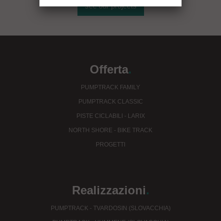
see our projects
Offerta
.
PUMPTRACK FAMILY
PUMPTRACK CLASSIC
PISTE CICLABILI - LARIX
NORTH SHORE - BIKE TRACK
PROGETTI
Realizzazioni
.
PUMPTRACK - TVARDOSIN (SLOVACCHIA)