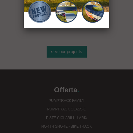
Oltre 400
strutture sportive
see our projects
Offerta
.
PUMPTRACK FAMILY
PUMPTRACK CLASSIC
PISTE CICLABILI - LARIX
NORTH SHORE - BIKE TRACK