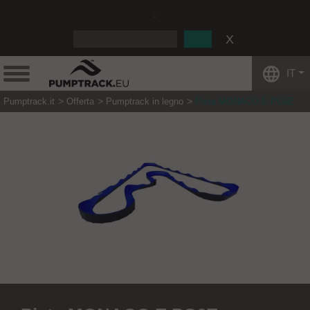
:
IT
Pumptrack.it
Offerta
Pumptrack in legno
Pista MONACO E PC6E