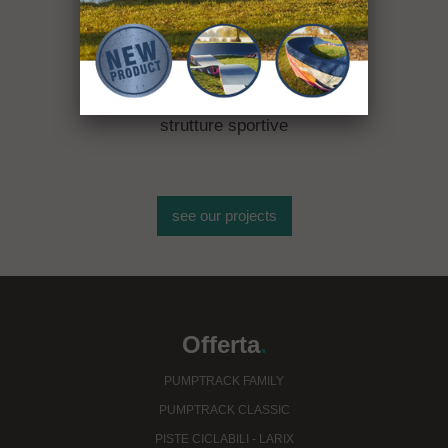
Oltre 400
strutture sportive
see our projects
Offerta
.
PUMPTRACK FAMILY
PUMPTRACK CLASSIC
PISTE CICLABILI - LARIX