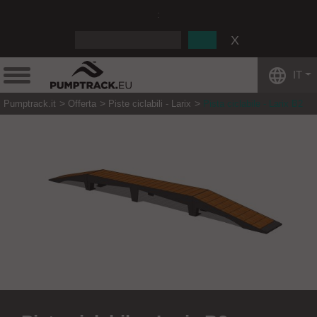
:
IT
Pumptrack.it
Offerta
Piste ciclabili - Larix
Pista ciclabile - Larix B2